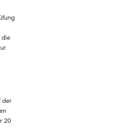
üfung
 die
zur
 der
ven
r 20