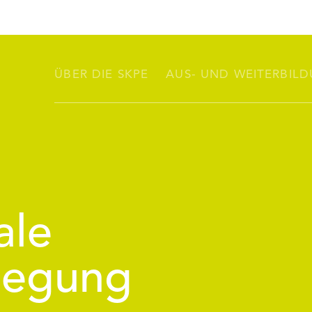
ÜBER DIE SKPE
AUS- UND WEITERBIL
ale
legung