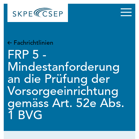
Men
ein-
und
ausk
Fachrichtlinien
FRP 5 -
Mindestanforderung
an die Prüfung der
Vorsorgeeinrichtung
gemäss Art. 52e Abs.
1 BVG