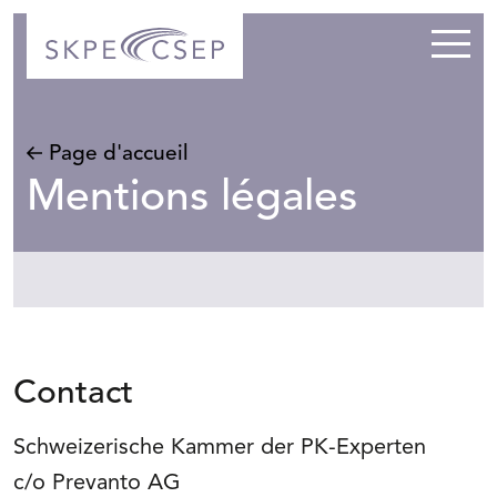
Basc
l’aff
de
la
Page d'accueil
navi
Mentions légales
Contact
Schweizerische Kammer der PK-Experten
c/o Prevanto AG